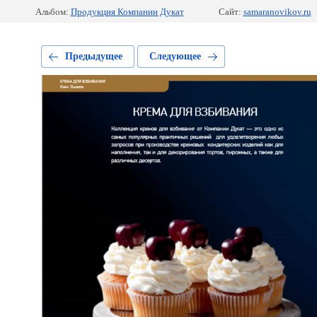
Альбом:
Продукция Компании Дукат
Сайт:
samaranovikov.ru
Предыдущее
Следующее